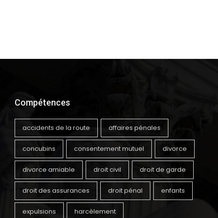
Compétences
accidents de la route
affaires pénales
concubins
consentement mutuel
divorce
divorce amiable
droit civil
droit de garde
droit des assurances
droit pénal
enfants
expulsions
harcèlement