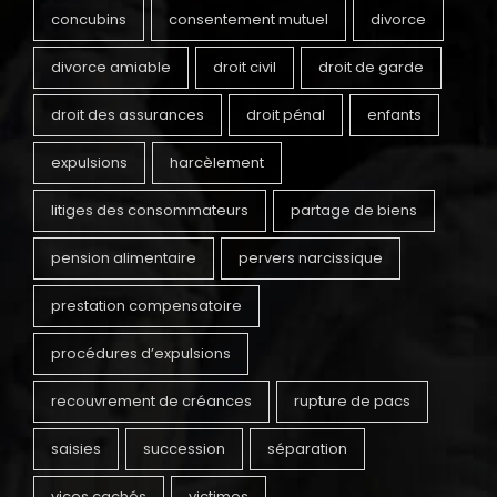
concubins
consentement mutuel
divorce
divorce amiable
droit civil
droit de garde
droit des assurances
droit pénal
enfants
expulsions
harcèlement
litiges des consommateurs
partage de biens
pension alimentaire
pervers narcissique
prestation compensatoire
procédures d’expulsions
recouvrement de créances
rupture de pacs
saisies
succession
séparation
vices cachés
victimes