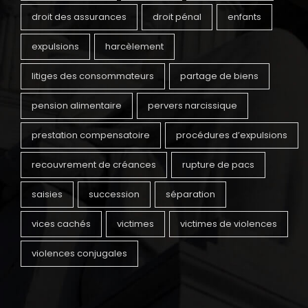
droit des assurances
droit pénal
enfants
expulsions
harcèlement
litiges des consommateurs
partage de biens
pension alimentaire
pervers narcissique
prestation compensatoire
procédures d’expulsions
recouvrement de créances
rupture de pacs
saisies
succession
séparation
vices cachés
victimes
victimes de violences
violences conjugales