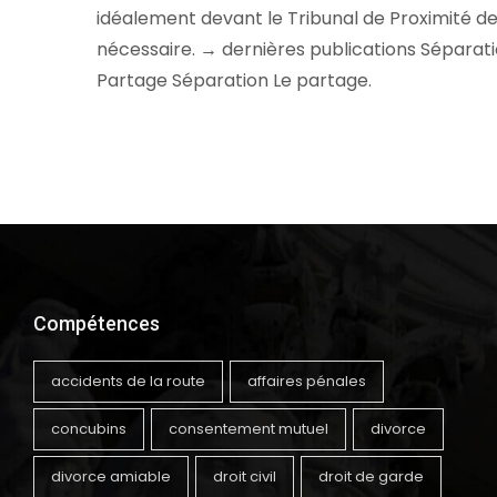
idéalement devant le Tribunal de Proximité de
nécessaire. → dernières publications Sépara
Partage Séparation Le partage.
Compétences
accidents de la route
affaires pénales
concubins
consentement mutuel
divorce
divorce amiable
droit civil
droit de garde