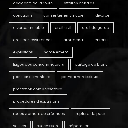
accidents de la route
affaires pénales
concubins
consentement mutuel
divorce
divorce amiable
droit civil
droit de garde
droit des assurances
droit pénal
enfants
expulsions
harcèlement
litiges des consommateurs
partage de biens
pension alimentaire
pervers narcissique
prestation compensatoire
procédures d’expulsions
recouvrement de créances
rupture de pacs
saisies
succession
séparation