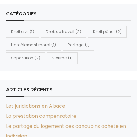
t
n
CATÉGORIES
a
v
Droit civil
(1)
Droit du travail
(2)
Droit pénal
(2)
i
g
Harcèlement moral
(1)
Partage
(1)
a
Séparation
(2)
Victime
(1)
t
i
o
n
ARTICLES RÉCENTS
Les juridictions en Alsace
La prestation compensatoire
Le partage du logement des concubins acheté en
indivision