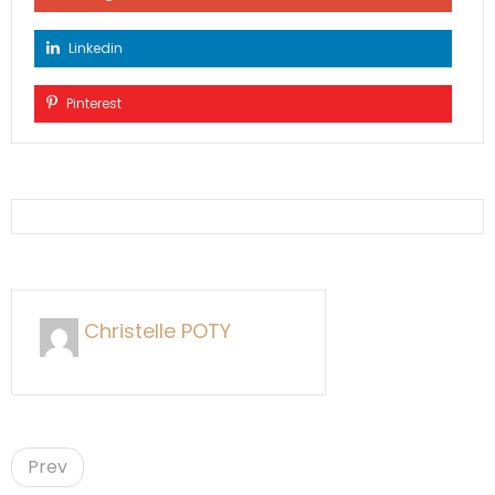
Linkedin
Pinterest
Christelle POTY
P
o
Prev
s