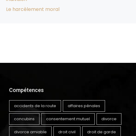
Le harcèlement moral
Compétences
accidents de la route
affaires pénales
concubins
consentement mutuel
divorce
divorce amiable
droit civil
droit de garde